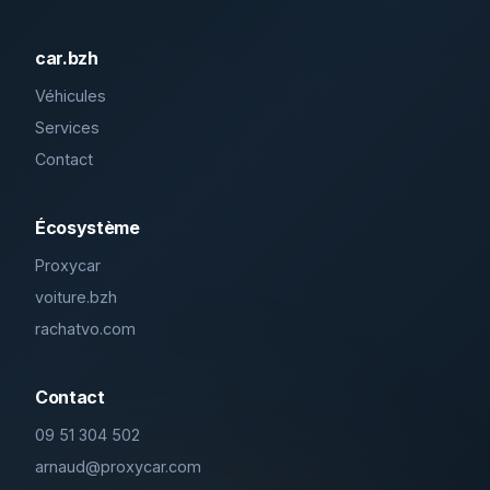
car.bzh
Véhicules
Services
Contact
Écosystème
Proxycar
voiture.bzh
rachatvo.com
Contact
09 51 304 502
arnaud@proxycar.com