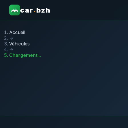
car
bzh
.
Accueil
→
Véhicules
→
Chargement...