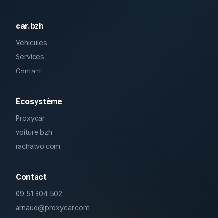
car.bzh
Véhicules
Services
Contact
Écosystème
Proxycar
voiture.bzh
rachatvo.com
Contact
09 51 304 502
arnaud@proxycar.com