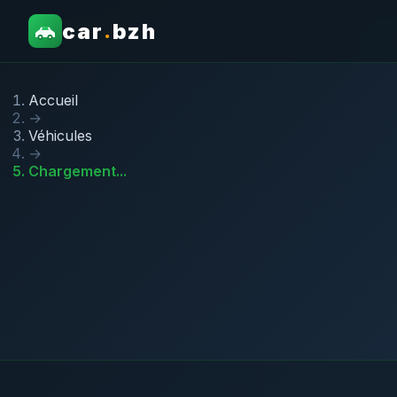
car
bzh
.
Accueil
→
Véhicules
→
Chargement...