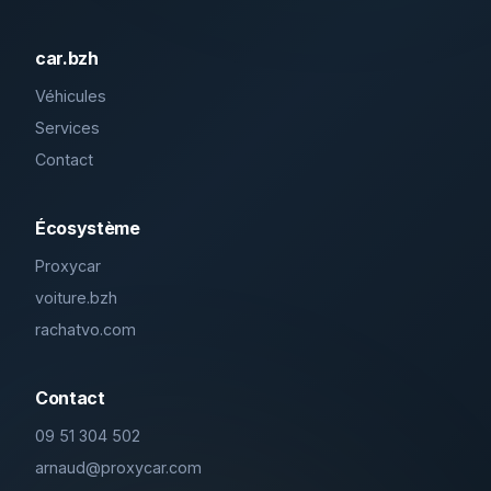
car.bzh
Véhicules
Services
Contact
Écosystème
Proxycar
voiture.bzh
rachatvo.com
Contact
09 51 304 502
arnaud@proxycar.com