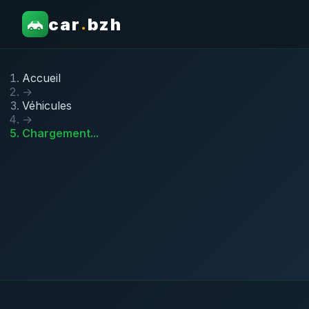
car
bzh
.
Accueil
→
Véhicules
→
Chargement...