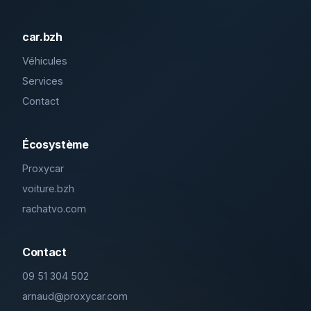
car.bzh
Véhicules
Services
Contact
Écosystème
Proxycar
voiture.bzh
rachatvo.com
Contact
09 51 304 502
arnaud@proxycar.com