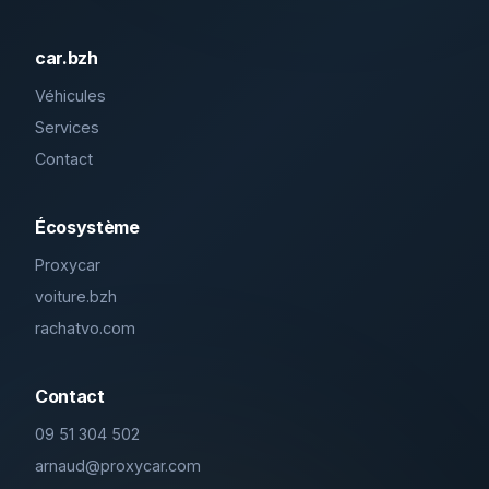
car.bzh
Véhicules
Services
Contact
Écosystème
Proxycar
voiture.bzh
rachatvo.com
Contact
09 51 304 502
arnaud@proxycar.com